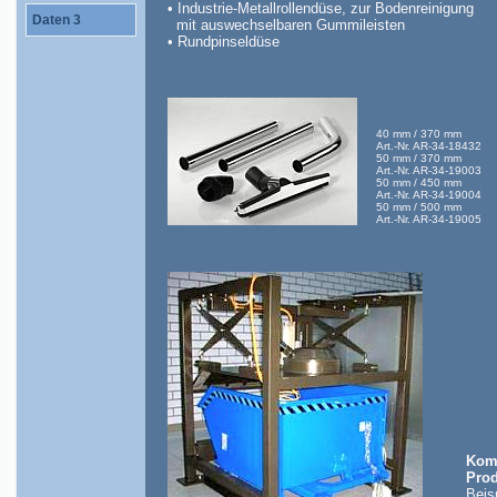
• Industrie-Metallrollendüse, zur Bodenreinigung
Daten 3
mit auswechselbaren Gummileisten
• Rundpinseldüse
40 mm / 370 mm
Art.-Nr. AR-34-18432
50 mm / 370 mm
Art.-Nr. AR-34-19003
50 mm / 450 mm
Art.-Nr. AR-34-19004
50 mm / 500 mm
Art.-Nr. AR-34-19005
Komp
Prod
Beisp