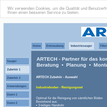
Wir verwenden Cookies, um die Qualität und Benutzerfr
Ihnen einen besseren Service zu bieten.
Home
Entstaubung
Industriesauger
Filte
ARTECH - Partner für das ko
Sauger
Beratung • Planung • Mont
Zubehör 1
ARTECH Zubehör - Auswahl
Zubehör 2
Anwendungen
Industrieboden - Reinigungsset
Daten 1
Optimal für die Reinigung von sämtlichen Böden
Bestehend aus:
Daten 2
• 3-teiliges Handrohr