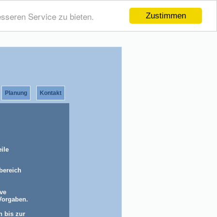
sseren Service zu bieten.
Zustimmen
Planung
Kontakt
ile
mbereich
ive
Vorgaben.
h bis zur