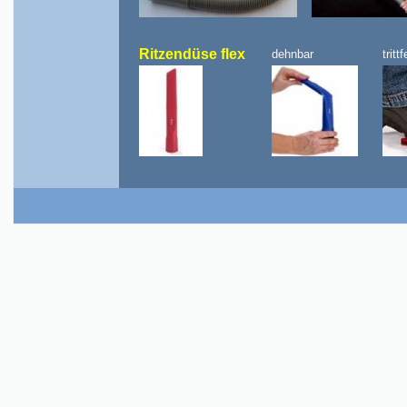
Ritzendüse flex
dehnbar
tritt