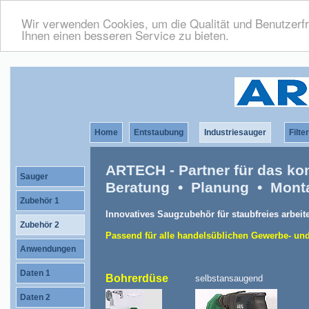
Wir verwenden Cookies, um die Qualität und Benutzerfr
Ihnen einen besseren Service zu bieten.
Home
Entstaubung
Industriesauger
Filte
ARTECH - Partner für das ko
Sauger
Beratung • Planung • Mont
Zubehör 1
Innovatives Saugzubehör für staubfreies arbeit
Zubehör 2
Passend für alle handelsüblichen Gewerbe- und
Anwendungen
Daten 1
Bohrerdüse
selbstansaugend
Daten 2